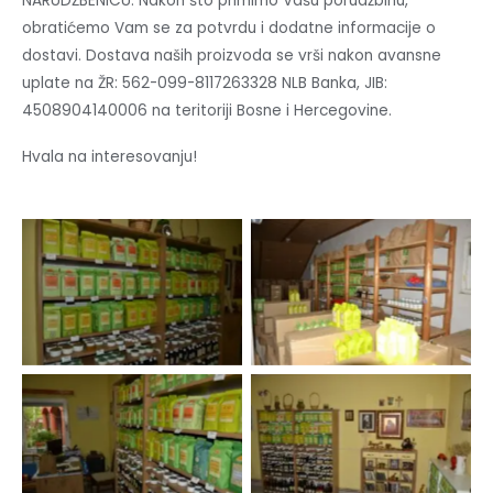
NARUDŽBENICU. Nakon što primimo Vašu porudžbinu,
obratićemo Vam se za potvrdu i dodatne informacije o
dostavi. Dostava naših proizvoda se vrši nakon avansne
uplate na ŽR: 562-099-8117263328 NLB Banka, JIB:
4508904140006 na teritoriji Bosne i Hercegovine.
Hvala na interesovanju!