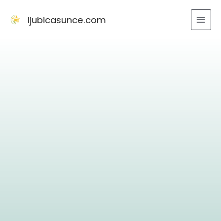
Skip
to
ljubicasunce.com
content