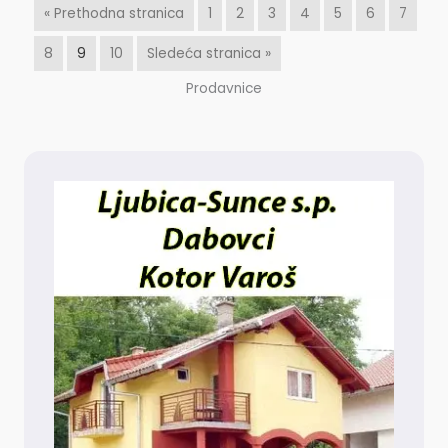
« Prethodna stranica
1
2
3
4
5
6
7
8
9
10
Sledeća stranica »
Prodavnice