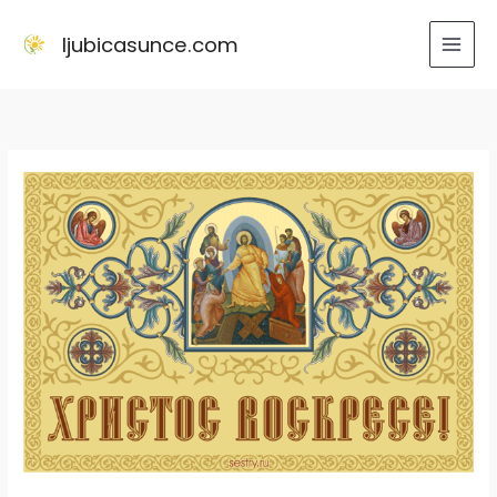
Skip
to
ljubicasunce.com
content