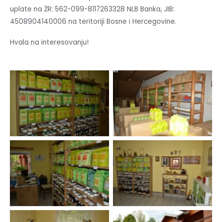
uplate na ŽR: 562-099-8117263328 NLB Banka, JIB:
4508904140006 na teritoriji Bosne i Hercegovine.
Hvala na interesovanju!