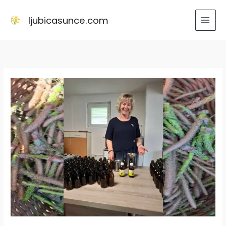
Skip
to
ljubicasunce.com
content