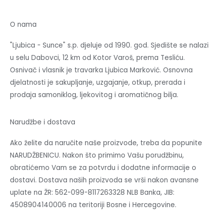
O nama
"Ljubica - Sunce" s.p. djeluje od 1990. god. Sjedište se nalazi
u selu Dabovci, 12 km od Kotor Varoš, prema Tesliću.
Osnivač i vlasnik je travarka Ljubica Marković. Osnovna
djelatnosti je sakupljanje, uzgajanje, otkup, prerada i
prodaja samoniklog, ljekovitog i aromatičnog bilja.
Narudžbe i dostava
Ako želite da naručite naše proizvode, treba da popunite
NARUDŽBENICU. Nakon što primimo Vašu porudžbinu,
obratićemo Vam se za potvrdu i dodatne informacije o
dostavi. Dostava naših proizvoda se vrši nakon avansne
uplate na ŽR: 562-099-8117263328 NLB Banka, JIB:
4508904140006 na teritoriji Bosne i Hercegovine.