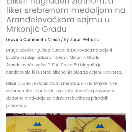
Eliksir nagrađen zlatnom, a
liker srebrenom medaljom na
Aranđelovačkom sajmu u
Mrkonjić Gradu
Leave a Comment
/
Vijesti
/ By
Zoran Petrusic
Drugo učešće “Ljubica-Sunce” iz Dabovaca na ocijeni
kvaliteta rakija, eliksira i likera u Mrkonjić Gradu
Aranđelovački vašar 2024.. Preko 60 izlagača je
kandidovalo 101 uzorak alkoholnih pića za ocjenu kvaliteta.
Eliksir Ljubavi je dobio zlatnu medalju, a liker Majske ruže
srebrenu, što je potvrda kvaliteta domaćih proizvoda i
dodatna motivacija za održivost kvaliteta prirodnih
proizvoda.