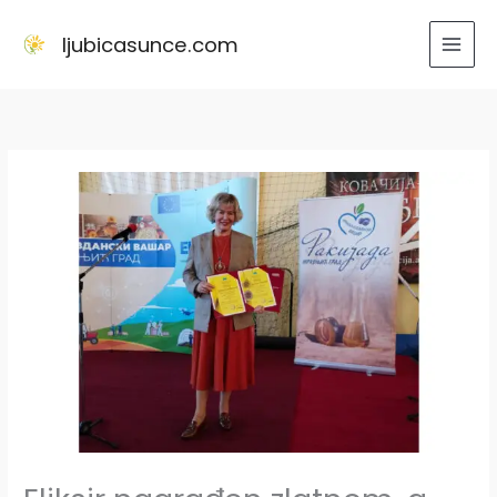
Skip
to
ljubicasunce.com
content