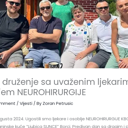
o druženje sa uvaženim ljekari
jem NEUROHIRURGIJE
omment
/
Vijesti
/ By
Zoran Petrusic
vgusta 2024. Ugostili smo ljekare i osoblje NEUROHIRURGIJE KB
aninske kuće “Ljubica SUNCE” Borci. Predivan dan sa dragim i