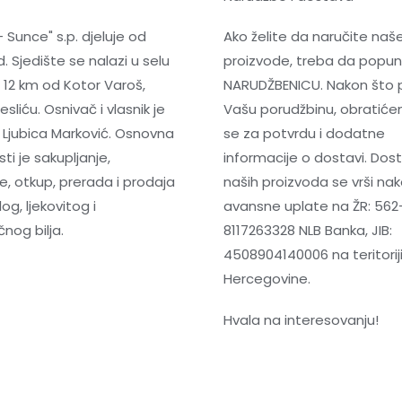
- Sunce" s.p. djeluje od
Ako želite da naručite naš
. Sjedište se nalazi u selu
proizvode, treba da popun
 12 km od Kotor Varoš,
NARUDŽBENICU. Nakon što 
sliću. Osnivač i vlasnik je
Vašu porudžbinu, obrati
 Ljubica Marković. Osnovna
se za potvrdu i dodatne
ti je sakupljanje,
informacije o dostavi. Dos
e, otkup, prerada i prodaja
naših proizvoda se vrši na
og, ljekovitog i
avansne uplate na ŽR: 562
nog bilja.
8117263328 NLB Banka, JIB:
4508904140006 na teritoriji
Hercegovine.
Hvala na interesovanju!