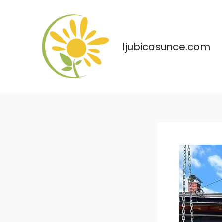
Skip
to
content
ljubicasunce.com