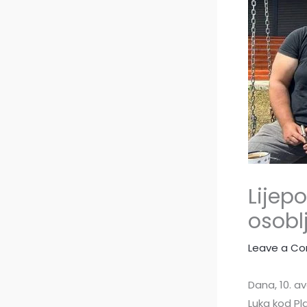
Lijep
osobl
Leave a C
Dana, 10. a
Luka kod Pl