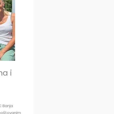
ma i
C Banja
 poštovanim