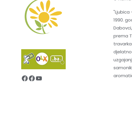
"Ljubica 
1990. god
Dabovci,
prema Te
travarka
djelatnos
uzgajanj
samonikl
aromatič
Facebook
Facebook
YouTube