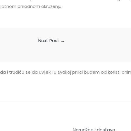
rijatnom prirodnom okruženju.
Next Post
→
a i trudiću se da uvijek i u svakoj prilici budem od koristi o
Narudžbe i dostava