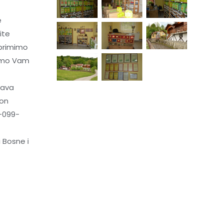
e
ite
primimo
ćemo Vam
tava
kon
-099-
 Bosne i