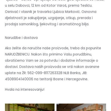
u selu Dabovci, 12 km od Kotor Varoš, prema Tesliću.
Osnivač i vlasnik je travarka Ljubica Marković. Osnovna
djelatnosti je sakupljanje, uzgajanje, otkup, prerada i
prodaja samoniklog, ljekovitog i aromatičnog bilja.
Narudžbe i dostava
Ako želite da naručite naše proizvode, treba da popunite
NARUDŽBENICU. Nakon što primimo Vašu porudžbinu,
obratićemo Vam se za potvrdu i dodatne informacije o
dostavi. Dostava naših proizvoda se vrši nakon avansne
uplate na ŽR: 562-099-8117263328 NLB Banka, JIB:
4508904140006 na teritoriji Bosne i Hercegovine.
Hvala na interesovanju!