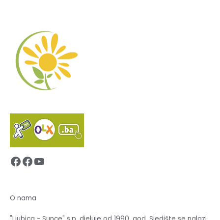
Facebook
Facebook
YouTube
O nama
"Ljubica - Sunce" s.p. djeluje od 1990. god. Sjedište se nalazi