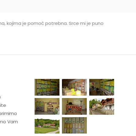
nima, kojima je pomoć potrebna. Srce mi je puno
e
ite
primimo
ćemo Vam