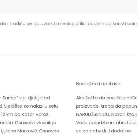
a i trudiću se da uvijek i u svakoj prilici budem od koristi o
Narudžbe i dostava
- Sunce" s.p. djeluje od
Ako želite da naručite naš
. Sjedište se nalazi u selu
proizvode, treba da popun
 12 km od Kotor Varoš,
NARUDŽBENICU. Nakon što 
sliću. Osnivač i vlasnik je
Vašu porudžbinu, obrati
 Ljubica Marković. Osnovna
se za potvrdu i dodatne