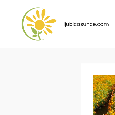
Skip
to
content
ljubicasunce.com