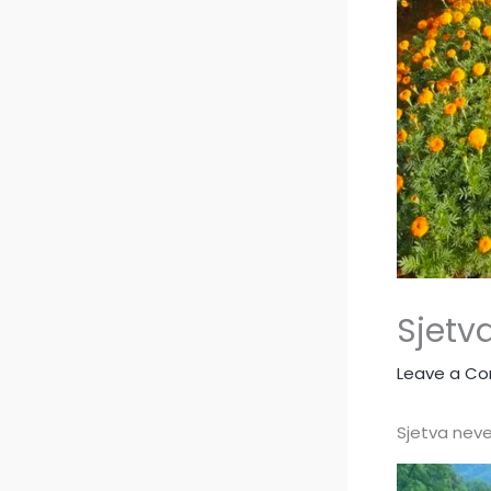
Sjetv
Leave a C
Sjetva nev