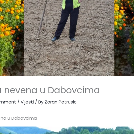
a nevena u Dabovcima
omment
/
Vijesti
/ By
Zoran Petrusic
ena u Dabovcima