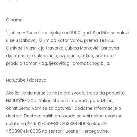
O nama
"Ljubica - Sunce" s.p. djeluje od 1990. god. Sjedište se nalazi
u selu Dabovci, 12 km od Kotor Varoš, prema Tesliću.
Osnivač i vlasnik je travarka Ljubica Marković. Osnovna
djelatnosti je sakupljanje, uzgajanje, otkup, prerada i
prodaja samoniklog, ljekovitog i aromatičnog bilja.
Narudžbe i dostava
Ako želite da naručite naše proizvode, treba da popunite
NARUDŽBENICU. Nakon što primimo Vašu porudžbinu,
obratićemo Vam se za potvrdu i dodatne informacije o
dostavi. Dostava naših proizvoda se vrši nakon avansne
uplate na ŽR: 562-099-8117263328 NLB Banka, JIB:
4508904140006 na teritoriji Bosne i Hercegovine.