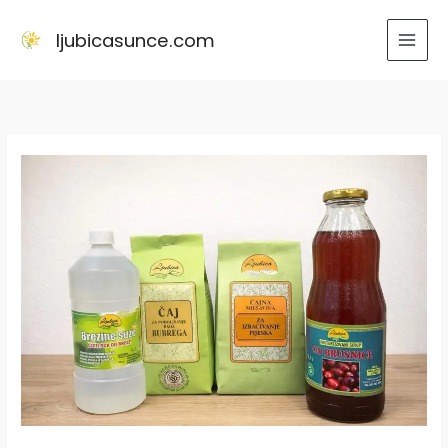
Skip
to
ljubicasunce.com
content