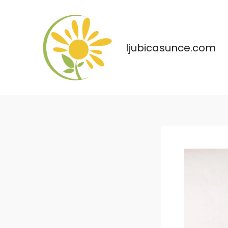
Skip
to
content
ljubicasunce.com