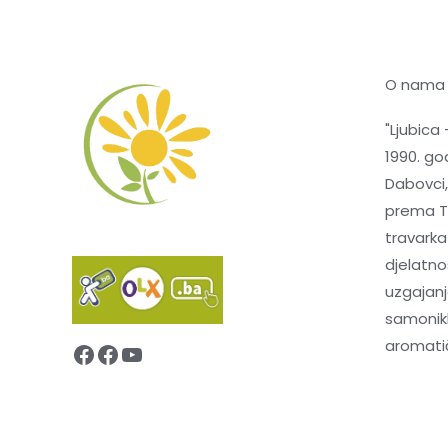
O nama
"Ljubica 
1990. god
Dabovci,
prema Te
travarka
djelatnos
uzgajanj
samonikl
aromatič
Facebook
Facebook
YouTube