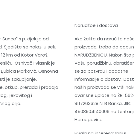
Narudžbe i dostava
- Sunce" s.p. djeluje od
Ako želite da naručite naš
. Sjedište se nalazi u selu
proizvode, treba da popun
 12 km od Kotor Varoš,
NARUDŽBENICU. Nakon što 
sliću. Osnivač i vlasnik je
Vašu porudžbinu, obrati
 Ljubica Marković. Osnovna
se za potvrdu i dodatne
ti je sakupljanje,
informacije o dostavi. Dos
e, otkup, prerada i prodaja
naših proizvoda se vrši na
og, ljekovitog i
avansne uplate na ŽR: 562
nog bilja.
8117263328 NLB Banka, JIB:
4508904140006 na teritoriji
Hercegovine.
Hvala na interesovanju!