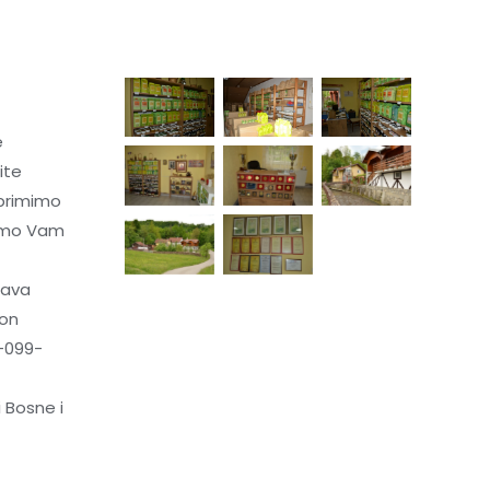
e
ite
primimo
ćemo Vam
tava
kon
-099-
 Bosne i