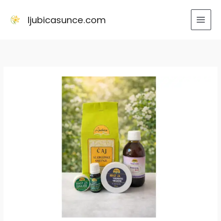
Skip
to
ljubicasunce.com
content