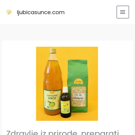
Skip
to
ljubicasunce.com
content
Zdravlje iz prirode, preparati