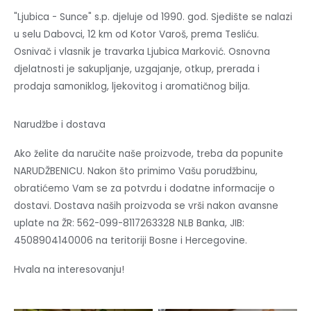
"Ljubica - Sunce" s.p. djeluje od 1990. god. Sjedište se nalazi
u selu Dabovci, 12 km od Kotor Varoš, prema Tesliću.
Osnivač i vlasnik je travarka Ljubica Marković. Osnovna
djelatnosti je sakupljanje, uzgajanje, otkup, prerada i
prodaja samoniklog, ljekovitog i aromatičnog bilja.
Narudžbe i dostava
Ako želite da naručite naše proizvode, treba da popunite
NARUDŽBENICU. Nakon što primimo Vašu porudžbinu,
obratićemo Vam se za potvrdu i dodatne informacije o
dostavi. Dostava naših proizvoda se vrši nakon avansne
uplate na ŽR: 562-099-8117263328 NLB Banka, JIB:
4508904140006 na teritoriji Bosne i Hercegovine.
Hvala na interesovanju!